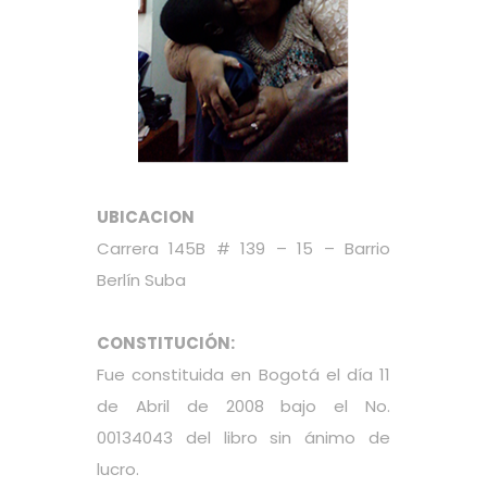
UBICACION
Carrera 145B # 139 – 15 – Barrio
Berlín Suba
CONSTITUCIÓN:
Fue constituida en Bogotá el día 11
de Abril de 2008 bajo el No.
00134043 del libro sin ánimo de
lucro.